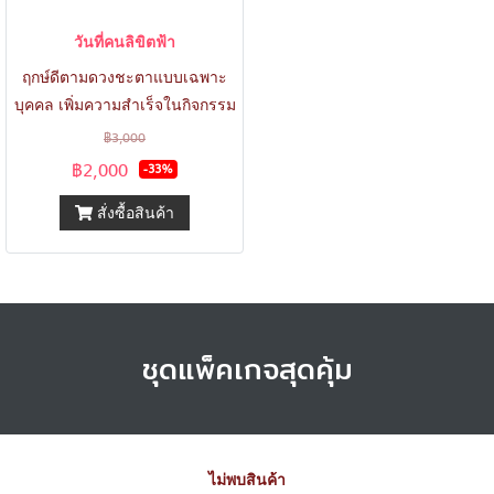
วันที่คนลิขิตฟ้า
ฤกษ์ดีตามดวงชะตาแบบเฉพาะ
บุคคล เพิ่มความสำเร็จในกิจกรรม
ที่ทำแบบทวีคูณ
฿3,000
฿2,000
-33%
สั่งซื้อสินค้า
ชุดแพ็คเกจสุดคุ้ม
ไม่พบสินค้า