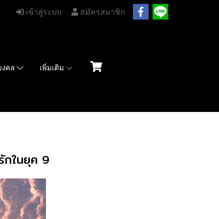
เข้าสู่ระบบ
สมัครสมาชิก
เพิ่มเติม
มมงคล
รักในยุค 9